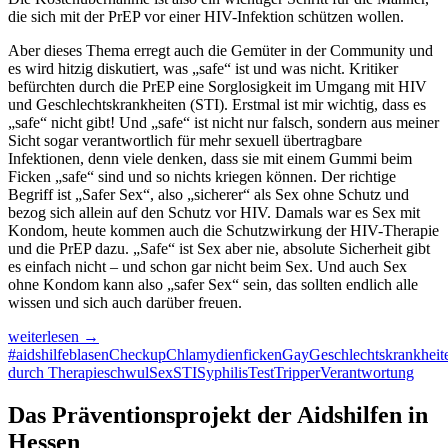
die sich mit der PrEP vor einer HIV-Infektion schützen wollen.
Aber dieses Thema erregt auch die Gemüter in der Community und
es wird hitzig diskutiert, was „safe“ ist und was nicht. Kritiker
befürchten durch die PrEP eine Sorglosigkeit im Umgang mit HIV
und Geschlechtskrankheiten (STI). Erstmal ist mir wichtig, dass es
„safe“ nicht gibt! Und „safe“ ist nicht nur falsch, sondern aus meiner
Sicht sogar verantwortlich für mehr sexuell übertragbare
Infektionen, denn viele denken, dass sie mit einem Gummi beim
Ficken „safe“ sind und so nichts kriegen können. Der richtige
Begriff ist „Safer Sex“, also „sicherer“ als Sex ohne Schutz und
bezog sich allein auf den Schutz vor HIV. Damals war es Sex mit
Kondom, heute kommen auch die Schutzwirkung der HIV-Therapie
und die PrEP dazu. „Safe“ ist Sex aber nie, absolute Sicherheit gibt
es einfach nicht – und schon gar nicht beim Sex. Und auch Sex
ohne Kondom kann also „safer Sex“ sein, das sollten endlich alle
wissen und sich auch darüber freuen.
„Ich
weiterlesen
→
mach’s
#aidshilfe
blasen
Checkup
Chlamydien
ficken
Gay
Geschlechtskrankheit
nur
durch Therapie
schwul
Sex
STI
Syphilis
Test
Tripper
Verantwortung
safe!“
–
Das Präventionsprojekt der Aidshilfen in
Was
Hessen
an