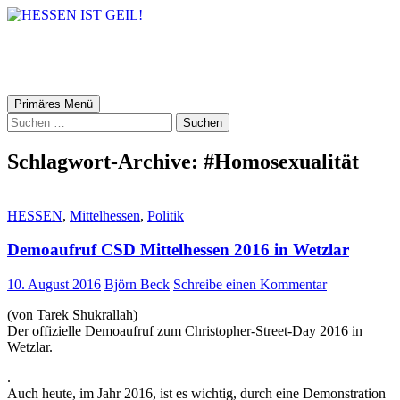
HESSEN IST GEIL!
Suchen
Zum
Primäres Menü
Inhalt
Suchen
springen
nach:
Schlagwort-Archive: #Homosexualität
HESSEN
,
Mittelhessen
,
Politik
Demoaufruf CSD Mittelhessen 2016 in Wetzlar
10. August 2016
Björn Beck
Schreibe einen Kommentar
(von Tarek Shukrallah)
Der offizielle Demoaufruf zum Christopher-Street-Day 2016 in
Wetzlar.
.
Auch heute, im Jahr 2016, ist es wichtig, durch eine Demonstration