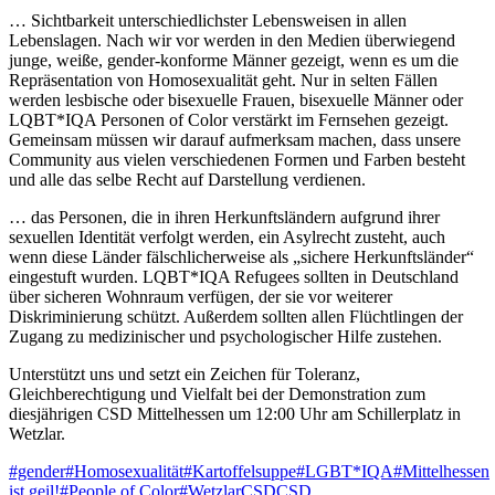
… Sichtbarkeit unterschiedlichster Lebensweisen in allen
Lebenslagen. Nach wir vor werden in den Medien überwiegend
junge, weiße, gender-konforme Männer gezeigt, wenn es um die
Repräsentation von Homosexualität geht. Nur in selten Fällen
werden lesbische oder bisexuelle Frauen, bisexuelle Männer oder
LQBT*IQA Personen of Color verstärkt im Fernsehen gezeigt.
Gemeinsam müssen wir darauf aufmerksam machen, dass unsere
Community aus vielen verschiedenen Formen und Farben besteht
und alle das selbe Recht auf Darstellung verdienen.
… das Personen, die in ihren Herkunftsländern aufgrund ihrer
sexuellen Identität verfolgt werden, ein Asylrecht zusteht, auch
wenn diese Länder fälschlicherweise als „sichere Herkunftsländer“
eingestuft wurden. LQBT*IQA Refugees sollten in Deutschland
über sicheren Wohnraum verfügen, der sie vor weiterer
Diskriminierung schützt. Außerdem sollten allen Flüchtlingen der
Zugang zu medizinischer und psychologischer Hilfe zustehen.
Unterstützt uns und setzt ein Zeichen für Toleranz,
Gleichberechtigung und Vielfalt bei der Demonstration zum
diesjährigen CSD Mittelhessen um 12:00 Uhr am Schillerplatz in
Wetzlar.
#gender
#Homosexualität
#Kartoffelsuppe
#LGBT*IQA
#Mittelhessen
ist geil!
#People of Color
#Wetzlar
CSD
CSD