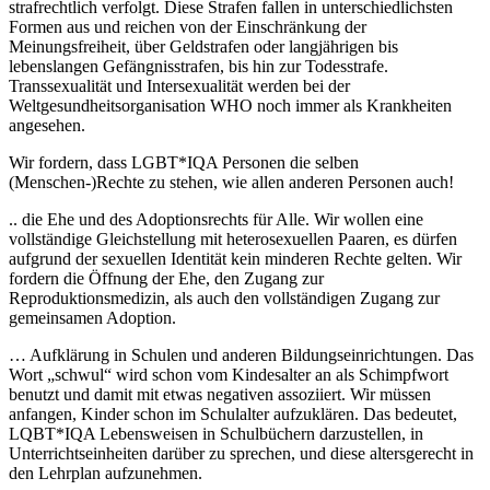
strafrechtlich verfolgt. Diese Strafen fallen in unterschiedlichsten
Formen aus und reichen von der Einschränkung der
Meinungsfreiheit, über Geldstrafen oder langjährigen bis
lebenslangen Gefängnisstrafen, bis hin zur Todesstrafe.
Transsexualität und Intersexualität werden bei der
Weltgesundheitsorganisatio
n WHO noch immer als Krankheiten
angesehen.
Wir fordern, dass LGBT*IQA Personen die selben
(Menschen-)Rechte zu stehen, wie allen anderen Personen auch!
.. die Ehe und des Adoptionsrechts für Alle. Wir wollen eine
vollständige Gleichstellung mit heterosexuellen Paaren, es dürfen
aufgrund der sexuellen Identität kein minderen Rechte gelten. Wir
fordern die Öffnung der Ehe, den Zugang zur
Reproduktionsmedizin, als auch den vollständigen Zugang zur
gemeinsamen Adoption.
… Aufklärung in Schulen und anderen Bildungseinrichtungen. Das
Wort „schwul“ wird schon vom Kindesalter an als Schimpfwort
benutzt und damit mit etwas negativen assoziiert. Wir müssen
anfangen, Kinder schon im Schulalter aufzuklären. Das bedeutet,
LQBT*IQA Lebensweisen in Schulbüchern darzustellen, in
Unterrichtseinheiten darüber zu sprechen, und diese altersgerecht in
den Lehrplan aufzunehmen.