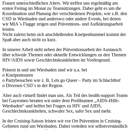
Frauen unterschiedlichen Alters. Wir treffen uns regelmäßig am
ersten Freitag im Monat zu Teamsitzungen. Dabei geht es um die
Koordination und Planung der verschiedenen Projekte, wie z.B. den
CSD in Wiesbaden und anderswo oder andere Events, bei denen
wir MIA´s Flagge zeigen und Präventions- und Aufklärungsarbeit
leisten.
Nicht zuletzt beim sich anschließenden Kneipenbummel kommt der
Spaß aber auch nicht zu kurz.
In unserer Arbeit steht neben der Präventionsarbeit der Austausch
über schwule Themen oder aktuelle Entwicklungen zu den Themen
HIV/AIDS sowie Geschlechtskrankheiten im Vordergrund.
Präsent in und um Wiesbaden sind wir u.a. bei
o Kneipentouren
o Partybesuchen wie z. B. Lets go Queer – Party im Schlachthof
o Diversen CSD´s in der Region.
Aber auch virtuell findet man uns. Als Teil des health-support Teams
bei Gayromeo beraten wir unter dem Profilnamen „AIDS-Hilfe-
Wiesbaden“ und helfen bei Fragen zu HIV und AIDS,
Geschlechtskrankheiten, schwuler Sex, safer Sex und mehr.
In der Cruising-Saison leisten wir vor Ort Prävention in Cruising-
Gebieten rund um Wiesbaden. Dabei verteilen wir selbstverständlich