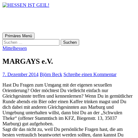
HESSEN IST GEIL!
Suchen
Zum
Primäres Menü
Inhalt
Suchen
springen
nach:
Mittelhessen
MARGAYS e.V.
7. Dezember 2014
Björn Beck
Schreibe einen Kommentar
Hast Du Fragen zum Umgang mit der eigenen sexuellen
Orientierung? Oder möchtest Du vielleicht einfach nur
Gleichgesinnte treffen und kennenlernen? Wenn Du in gemütlicher
Runde abends ein Bier oder einen Kaffee trinken magst und Du
dich dabei mit anderen Gleichgesinnten aus Marburg und
Umgebung unterhalten willst, dann bist Du an der „Schwulen
Theke“ (offener Stammtisch im KFZ, Biegenstr. 13, 35037
Marburg) gut aufgehoben.
Sagt dir das nicht zu, weil Du persönliche Fragen hast, die am
besten vertraulich beantwortet werden sollten, dann kannst Du