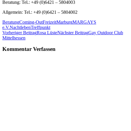
Beratung: Tel.: +49 (0)6421 – 5804003
Allgemein: Tel.: +49 (0)6421 – 5804002
Beratung
Coming-Out
Freizeit
Marburg
MARGAYS
e.V.
Nachtleben
Treffpunkt
Beitrags-
Vorheriger Beitrag
Rosa Lüste
Nächster Beitrag
Gay Outdoor Club
Mittelhessen
Navigation
Kommentar Verfassen