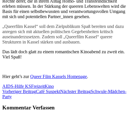
Rechte derer, die in ihrem Alltag Homo- und Transfeindlichkeit
erleben müssen. In der Stärkung der queeren Lebenswelten wird die
Basis für einen selbstbewussten und verantwortungsvollen Umgang
mit sich und potentiellen Partner_innen gesehen.
„Queerfilm Kassel“ soll dem Zielpublikum Spaß bereiten und dazu
anregen sich mit aktuellen politischen Gegebenheiten kritisch
auseinanderzusetzen. Zudem soll „Queerfilm Kassel“ queere
Strukturen in Kassel stärken und ausbauen.
Das lädt doch glatt zu einem romantischen Kinoabend zu zweit ein.
Viel Spaß!
Hier geht’s zur
Queer Film Kassels Homepage
.
AIDS-Hilfe KS
Freizeit
Kino
Beitrags-
Vorheriger Beitrag
Café Suspekt
Nächster Beitrag
Schwule-Mädchen-
Party
Navigation
Kommentar Verfassen