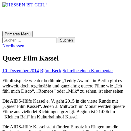
HESSEN IST GEIL!
Suchen
Zum
Primäres Menü
Inhalt
Suchen
springen
nach:
Nordhessen
Queer Film Kassel
10. Dezember 2014
Björn Beck
Schreibe einen Kommentar
Filmfestspiele wie der berühmte „Teddy Award“ in Berlin gibt es
weltweit, doch regelmäßig und ganzjährig queere Filme wie „Ich
fühl mich Disco“, „Romeos“ oder „Milk“ zu sehen, ist eher selten.
Die AIDS-Hilfe Kassel e. V. geht 2015 in die vierte Runde mit
„Queer Film Kassel“. Jeden 3. Mittwoch im Monat werden queere
Filme aus viellerlei Richtungen gezeigt. Beginn ist 21:00h im
„Kleinen Bali“ im Kulturbahnhof Kassel.
Die AIDS-Hilfe Kassel steht für den Einsatz im Ringen um die