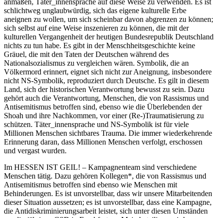
anmaßen, Täter_innensprache auf diese Weise zu verwenden. Es ist
schlichtweg unglaubwürdig, sich das eigene kulturelle Erbe
aneignen zu wollen, um sich scheinbar davon abgrenzen zu können;
sich selbst auf eine Weise inszenieren zu können, die mit der
kulturellen Vergangenheit der heutigen Bundesrepublik Deutschland
nichts zu tun habe. Es gibt in der Menschheitsgeschichte keine
Gräuel, die mit den Taten der Deutschen während des
Nationalsozialismus zu vergleichen wären. Symbolik, die an
Völkermord erinnert, eignet sich nicht zur Aneignung, insbesondere
nicht NS-Symbolik, reproduziert durch Deutsche. Es gilt in diesem
Land, sich der historischen Verantwortung bewusst zu sein. Dazu
gehört auch die Verantwortung, Menschen, die von Rassismus und
Antisemitismus betroffen sind, ebenso wie die Überlebenden der
Shoah und ihre Nachkommen, vor einer (Re-)Traumatisierung zu
schützen. Täter_innensprache und NS-Symbolik ist für viele
Millionen Menschen sichtbares Trauma. Die immer wiederkehrende
Erinnerung daran, dass Millionen Menschen verfolgt, erschossen
und vergast wurden.
Im HESSEN IST GEIL! – Kampagnenteam sind verschiedene
Menschen tätig. Dazu gehören Kollegen*, die von Rassismus und
Antisemitismus betroffen sind ebenso wie Menschen mit
Behinderungen. Es ist unvorstellbar, dass wir unsere Mitarbeitenden
dieser Situation aussetzen; es ist unvorstellbar, dass eine Kampagne,
die Antidiskriminierungsarbeit leistet, sich unter diesen Umständen