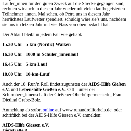
Läufer_innen für den guten Zweck auf die Strecke gegangen sind,
rechnen wir auch in diesem Jahr wieder mit vielen laufbegeisterten
Teilnehmer_innen. Mal sehen, ob Petra uns in diesem Jahr
herrlichstes Laufwetter spendiert, schuldig wäre sie’s uns, nachdem
sie uns im letzten Jahr mit viel Nass von oben bedacht hat.
Der Ablauf bleibt in jedem Fall wie gehabt:
15.30 Uhr
5-km-(Nordic)-Walken
16.30 Uhr 1000-m-Schüler_innenlauf
16.45 Uhr 5-km-Lauf
18.00 Uhr 10-km-Lauf
Auch der 18. Run’n Roll findet zugunsten der
AIDS-Hilfe Gießen
e.V.
und
Lebenshilfe Gießen e.V.
statt – unter der
Schirmherr_innenschaft der Gießener Oberbürgermeisterin, Frau
Dietlind Grabe-Bolz.
Anmeldung ab sofort
online
auf www.runandrollforhelp.de oder
schriftlich bei der AIDS-Hilfe Giessen e.V. anmelden:
AIDS-Hilfe Giessen e.V.
Diezstraße 8