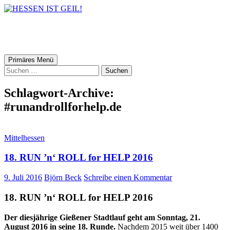
HESSEN IST GEIL!
Suchen
Zum
Primäres Menü
Inhalt
Suchen
springen
nach:
Schlagwort-Archive:
#runandrollforhelp.de
Mittelhessen
18. RUN ’n‘ ROLL for HELP 2016
9. Juli 2016
Björn Beck
Schreibe einen Kommentar
18. RUN ’n‘ ROLL for HELP 2016
Der diesjährige Gießener Stadtlauf geht am Sonntag, 21.
August 2016 in seine 18. Runde.
Nachdem 2015 weit über 1400