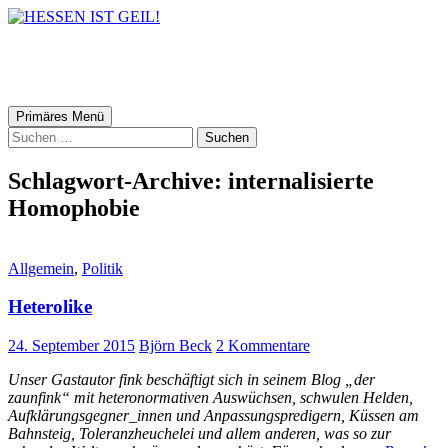
HESSEN IST GEIL!
Suchen
Zum
Primäres Menü
Inhalt
Suchen
springen
nach:
Schlagwort-Archive: internalisierte
Homophobie
Allgemein
,
Politik
Heterolike
24. September 2015
Björn Beck
2 Kommentare
Unser Gastautor fink beschäftigt sich in seinem Blog „der
zaunfink“ mit heteronormativen Auswüchsen, schwulen Helden,
Aufklärungsgegner_innen und Anpassungspredigern, Küssen am
Bahnsteig, Toleranzheuchelei und allem anderen, was so zur