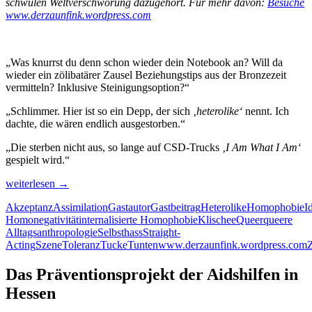
schwulen Weltverschwörung dazugehört. Für mehr davon:
Besuche
www.derzaunfink.wordpress.com
„Was knurrst du denn schon wieder dein Notebook an? Will da
wieder ein zölibatärer Zausel Beziehungstips aus der Bronzezeit
vermitteln? Inklusive Steinigungsoption?“
„Schlimmer. Hier ist so ein Depp, der sich
‚heterolike‘
nennt. Ich
dachte, die wären endlich ausgestorben.“
„Die sterben nicht aus, so lange auf CSD-Trucks
‚I Am What I Am‘
gespielt wird.“
Heterolike
weiterlesen
→
Akzeptanz
Assimilation
Gastautor
Gastbeitrag
Heterolike
Homophobie
I
Homonegativität
internalisierte Homophobie
Klischee
Queer
queere
Alltagsanthropologie
Selbsthass
Straight-
Acting
Szene
Toleranz
Tucke
Tunten
www.derzaunfink.wordpress.com
Das Präventionsprojekt der Aidshilfen in
Hessen