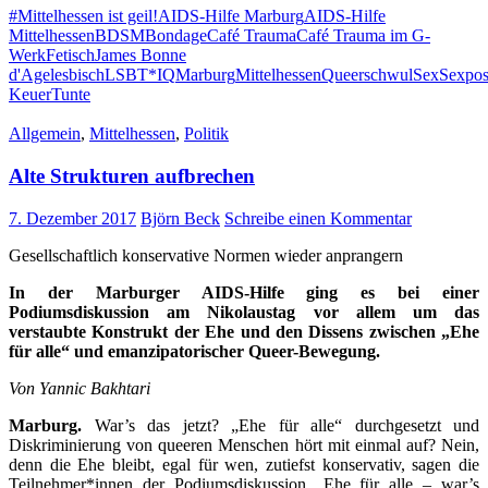
#Mittelhessen ist geil!
AIDS-Hilfe Marburg
AIDS-Hilfe
Realität
Mittelhessen
BDSM
Bondage
Café Trauma
Café Trauma im G-
ist
Werk
Fetisch
James Bonne
es
d'Age
lesbisch
LSBT*IQ
Marburg
Mittelhessen
Queer
schwul
Sex
Sexpos
doch
Keuer
Tunte
bitteschön
wesentlich
Allgemein
,
Mittelhessen
,
Politik
konsensueller“
Alte Strukturen aufbrechen
7. Dezember 2017
Björn Beck
Schreibe einen Kommentar
Gesellschaftlich konservative Normen wieder anprangern
In der Marburger AIDS-Hilfe ging es bei einer
Podiumsdiskussion am Nikolaustag vor allem um das
verstaubte Konstrukt der Ehe und den Dissens zwischen „Ehe
für alle“ und emanzipatorischer Queer-Bewegung.
Von Yannic Bakhtari
Marburg
.
War’s das jetzt? „Ehe für alle“ durchgesetzt und
Diskriminierung von queeren Menschen hört mit einmal auf? Nein,
denn die Ehe bleibt, egal für wen, zutiefst konservativ, sagen die
Teilnehmer*innen der Podiumsdiskussion „Ehe für alle – war’s