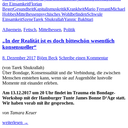
der Einsamkeit
Florian
Beger
Gesundheit
Kapitalismuskritik
Krankheit
Mario Ferranti
Michael
Hobbes
Mittelhessen
psychisches Wohlbefinden
Schwule
Einsamkeit
Szene
Tarek Shukrallah
Yannic Bakhtari
Allgemein
,
Fetisch
,
Mittelhessen
,
Politik
„In der Realität ist es doch bitteschön wesentlich
konsensueller“
8. Dezember 2017
Björn Beck
Schreibe einen Kommentar
(von Tarek Shukrallah)
Über Bondage, Konsensualität und die Verbindung, die zwischen
Menschen entstehen kann, wenn sie auf Augenhöhe lustvolle
Momente mit einander erleben.
Am 13.12.2017 um 20 Uhr findet im Trauma ein Bondage-
Workshop mit der Hamburger Tunte James Bonne D‘Age statt.
Wir haben vorab mit ihr gesprochen.
von Tamara Keuer
„In
weiterlesen
→
der