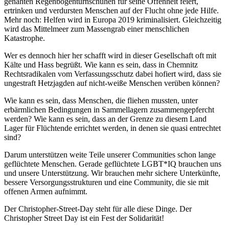
genähten Regenbogenturnschuhen für seine Offenheit feiert,
ertrinken und verdursten Menschen auf der Flucht ohne jede Hilfe.
Mehr noch: Helfen wird in Europa 2019 kriminalisiert. Gleichzeitig
wird das Mittelmeer zum Massengrab einer menschlichen
Katastrophe.
Wer es dennoch hier her schafft wird in dieser Gesellschaft oft mit
Kälte und Hass begrüßt. Wie kann es sein, dass in Chemnitz
Rechtsradikalen vom Verfassungsschutz dabei hofiert wird, dass sie
ungestraft Hetzjagden auf nicht-weiße Menschen verüben können?
Wie kann es sein, dass Menschen, die fliehen mussten, unter
erbärmlichen Bedingungen in Sammellagern zusammengepfercht
werden? Wie kann es sein, dass an der Grenze zu diesem Land
Lager für Flüchtende errichtet werden, in denen sie quasi entrechtet
sind?
Darum unterstützen weite Teile unserer Communities schon lange
geflüchtete Menschen. Gerade geflüchtete LGBT*IQ brauchen uns
und unsere Unterstützung. Wir brauchen mehr sichere Unterkünfte,
bessere Versorgungsstrukturen und eine Community, die sie mit
offenen Armen aufnimmt.
Der Christopher-Street-Day steht für alle diese Dinge. Der
Christopher Street Day ist ein Fest der Solidarität!