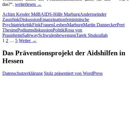
Alte
das?“.
weiterlesen
→
Strukturen
Achim Kessler MdB
AIDS-Hilfe Marburg
Anderssein
der
aufbrechen
Zaunfink
Diskussion
Emanzipation
feministische
Psychiatriekritik
Fink
FrauenLesben
Marburg
Martin Dannecker
Peet
Thesing
Podiumsdiskussion
Politik
Rosa von
Praunheim
Safeway
Schwulenbewegung
Tarek Shukrallah
Beitragsnavigation
1
2
…
5
Weiter →
Das Präventionsprojekt der Aidshilfen in
Hessen
Datenschutzerklärung
Stolz präsentiert von WordPress