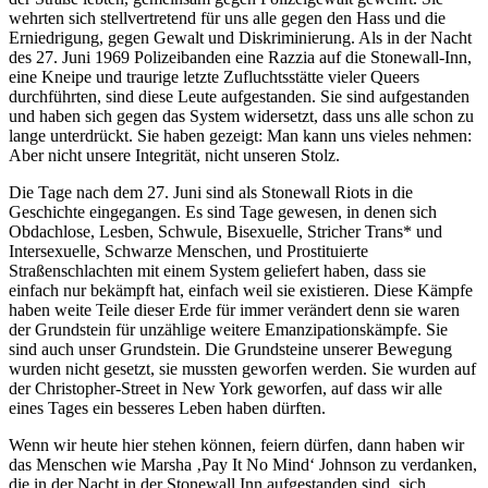
wehrten sich stellvertretend für uns alle gegen den Hass und die
Erniedrigung, gegen Gewalt und Diskriminierung. Als in der Nacht
des 27. Juni 1969 Polizeibanden eine Razzia auf die Stonewall-Inn,
eine Kneipe und traurige letzte Zufluchtsstätte vieler Queers
durchführten, sind diese Leute aufgestanden. Sie sind aufgestanden
und haben sich gegen das System widersetzt, dass uns alle schon zu
lange unterdrückt. Sie haben gezeigt: Man kann uns vieles nehmen:
Aber nicht unsere Integrität, nicht unseren Stolz.
Die Tage nach dem 27. Juni sind als Stonewall Riots in die
Geschichte eingegangen. Es sind Tage gewesen, in denen sich
Obdachlose, Lesben, Schwule, Bisexuelle, Stricher Trans* und
Intersexuelle, Schwarze Menschen, und Prostituierte
Straßenschlachten mit einem System geliefert haben, dass sie
einfach nur bekämpft hat, einfach weil sie existieren. Diese Kämpfe
haben weite Teile dieser Erde für immer verändert denn sie waren
der Grundstein für unzählige weitere Emanzipationskämpfe. Sie
sind auch unser Grundstein. Die Grundsteine unserer Bewegung
wurden nicht gesetzt, sie mussten geworfen werden. Sie wurden auf
der Christopher-Street in New York geworfen, auf dass wir alle
eines Tages ein besseres Leben haben dürften.
Wenn wir heute hier stehen können, feiern dürfen, dann haben wir
das Menschen wie Marsha ‚Pay It No Mind‘ Johnson zu verdanken,
die in der Nacht in der Stonewall Inn aufgestanden sind, sich