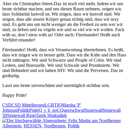
Aber ein Christopher-Street-Day ist noch viel mehr. Indem wir uns
heute sichtbar machen, und uns diesen Raum nehmen, zeigen wir,
dass Solidarität lustvoll ist. Wir zeigen, dass wir lustvoll sind. Wir
zeigen, dass alle unsere Körper genau richtig sind, dass wir sexy
sind. Es geht uns um nicht weniger als die Freiheit zu sein wer wir
sind, zu lieben und zu vögeln wie und so viel wie wir wollen. Fuck
with us, don’t mess with us! Oder auch: Füreinander! Heißt auch
Verführt einander!
Füreinander! Heißt, dass wir Verantwortung übernehmen. Es heißt,
dass wir zeigen wie es besser geht. Dass wir die Kälte und den Hass
nicht mittragen. Wir sind Schwarze und People of Color. Wir sind
Lesben, und Bisexuelle. Wir sind Schwule und Prostituierte. Wir
sind Behindert und wir haben HIV. Wir sind die Perversen. Das ist
großartig.
Lasst uns heute unverschämt und unerträglich sichtbar sein.
Happy Pride!
CSD
CSD Mittelhessen
LGBTIQ
Marsha 'P'
Johnson
Politik
Pride
Q_t_b_poC
Queer
schwul
Stonewall
Stonewall
50
Stonewall Riots
Tarek Shukrallah
Allgemein
,
HESSEN
,
Nordhessen
,
Politik