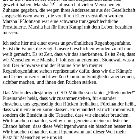
gewehrt haben. Marsha `P` Johnson hat vielen Menschen ein
Zuhause gegeben, die wegen ihres Andersseins aus der Gesellschaft
ausgeschlossen waren, die von ihren Eltern verstoßen wurden.
Marsha `P`Johnson war eine schwarze transgeschlechtliche
Prostituierte. Marsha hat für ihren Kampf mit dem Leben bezahlen
müssen.
Ich stehe hier mit einer etwas ungewöhnlichen Regenbogenfahne.
Es ist die Fahne, die zeigt: Unsere Geschichten wurden zu oft nur
weiß gemacht. Es ist Zeit, dass wir das anerkennen. Es ist Zeit, dass
wir Menschen wie Marsha P Johnson anerkennen. Stonewall was a
riot! Der Schwarze und der Braune Streifen meiner
Regenbogenfahne stehen repräsentativ dafür, dass wir die Kämpfe
und Leben unserer nicht-weißen Communitymitglieder anerkennen,
sichtbar machen, und ihnen den Rücken stärken.
Das Motto des diesjährigen CSD Mittelhessen lautet „Füreinander!“
Füreinander heißt, dass wir zusammenstehen, für einander
einstehen, uns gegenseitig den Rücken freihalten. Füreinander heißt,
dass wir niemanden zurücklassen. Füreinander! ist nicht romantisch,
sondern die Einsicht in die Tatsache, dass wir einander brauchen.
Wir brauchen einander, weil wir nur gemeinsam eine realistische
Chance haben, dass diese Welt irgendwann ein bisschen besser ist.
Wir brauchen einander, damit irgendwann auf dieser Welt mehr
Platz für Menschen wie uns ist.