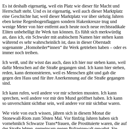
Es ist deshalb eigenartig, weil ein Platz wie dieser für Macht und
Herrschaft steht. Und es ist eigenartig, weil auch dieser Marktplatz
eine Geschichte hat; weil dieser Marktplatz vor über siebzig Jahren
eben keine Regenbogenflaggen sondern Hakenkreuze trug und
wenige Meter von hier entfernt auch heute noch neue rechtsradikale
Eliten unbehelligt ihr Werk tun können. Es fühlt sich merkwürdig
an, dass ich, ein Schwuler mit arabischem Namen hier stehen kann
während es sehr wahrscheinlich ist, dass in dieser Oberstadt
sogenannte „Homoheiler*innen“ ihr Werk getrieben haben – oder es
immer noch treiben.
Ich weiß, und ihr wisst das auch, dass ich hier nur stehen kann, weil
dafür Menschen auf die Straße gegangen sind. Ich kann hier stehen,
reden, kann demonstrieren, weil es Menschen gibt und gab die
gegen den Hass und für ihre Anerkennung auf die Straße gegangen
sind.
Ich kann rufen, weil andere vor mir schreien mussten. Ich kann
sprechen, weil andere vor mir den Mund geöffnet haben. Ich kann
so unverschämt sichtbar sein, weil andere vor mir sichtbar waren.
Wie viele von euch wissen, jähren sich in diesem Monat die
Stonewall-Riots zum 50sten Mal. Vor fünfzig Jahren haben sich
vornehmlich Schwarze Trans*frauen, die Prostituierte waren, die auf
der Straße lebten, gemeinsam gegen Polizeigewalt gewehrt. Sie