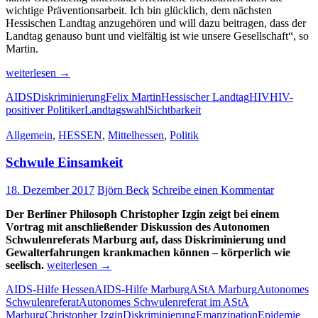
wichtige Präventionsarbeit. Ich bin glücklich, dem nächsten
Hessischen Landtag anzugehören und will dazu beitragen, dass der
Landtag genauso bunt und vielfältig ist wie unsere Gesellschaft“, so
Martin.
Wahl
weiterlesen
→
von
AIDS
Diskriminierung
Felix Martin
Hessischer Landtag
HIV
HIV-
Felix
positiver Politiker
Landtagswahl
Sichtbarkeit
Martin
starkes
Allgemein
,
HESSEN
,
Mittelhessen
,
Politik
Signal
für
Schwule Einsamkeit
Teilhabe
HIV-
positiver
18. Dezember 2017
Björn Beck
Schreibe einen Kommentar
Menschen
Der Berliner Philosoph Christopher Izgin zeigt bei einem
Vortrag mit anschließender Diskussion des Autonomen
Schwulenreferats Marburg auf, dass Diskriminierung und
Gewalterfahrungen krankmachen können – körperlich wie
Schwule
seelisch.
weiterlesen
→
Einsamkeit
AIDS-Hilfe Hessen
AIDS-Hilfe Marburg
AStA Marburg
Autonomes
Schwulenreferat
Autonomes Schwulenreferat im AStA
Marburg
Christopher Izgin
Diskriminierung
Emanzipation
Epidemie