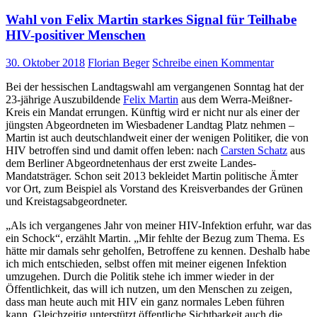
Wahl von Felix Martin starkes Signal für Teilhabe
HIV-positiver Menschen
30. Oktober 2018
Florian Beger
Schreibe einen Kommentar
Bei der hessischen Landtagswahl am vergangenen Sonn­tag hat der
23-jährige Auszubildende
Felix Martin
aus dem Werra-Meißner-
Kreis ein Mandat errungen. Künftig wird er nicht nur als einer der
jüngsten Abgeordneten im Wiesbadener Landtag Platz nehmen –
Martin ist auch deutschlandweit einer der wenigen Politiker, die von
HIV betroffen sind und damit offen leben: nach
Carsten Schatz
aus
dem Berliner Abgeordne­tenhaus der erst zweite Landes-
Mandatsträger. Schon seit 2013 bekleidet Martin politische Ämter
vor Ort, zum Beispiel als Vorstand des Kreisverbandes der Grünen
und Kreistagsabge­ordneter.
„Als ich vergangenes Jahr von meiner HIV-Infektion erfuhr, war das
ein Schock“, erzählt Martin. „Mir fehlte der Bezug zum Thema. Es
hätte mir damals sehr geholfen, Betroffene zu kennen. Deshalb habe
ich mich entschieden, selbst offen mit meiner eigenen Infektion
umzugehen. Durch die Politik stehe ich immer wieder in der
Öffentlichkeit, das will ich nutzen, um den Men­schen zu zeigen,
dass man heute auch mit HIV ein ganz normales Leben führen
kann. Gleich­zeitig unterstützt öffentliche Sichtbarkeit auch die