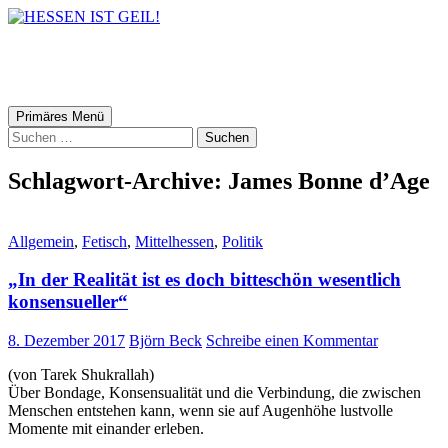
HESSEN IST GEIL!
Suchen
Zum
Primäres Menü
Inhalt
Suchen
springen
nach:
Schlagwort-Archive: James Bonne d’Age
Allgemein
,
Fetisch
,
Mittelhessen
,
Politik
„In der Realität ist es doch bitteschön wesentlich
konsensueller“
8. Dezember 2017
Björn Beck
Schreibe einen Kommentar
(von Tarek Shukrallah)
Über Bondage, Konsensualität und die Verbindung, die zwischen
Menschen entstehen kann, wenn sie auf Augenhöhe lustvolle
Momente mit einander erleben.