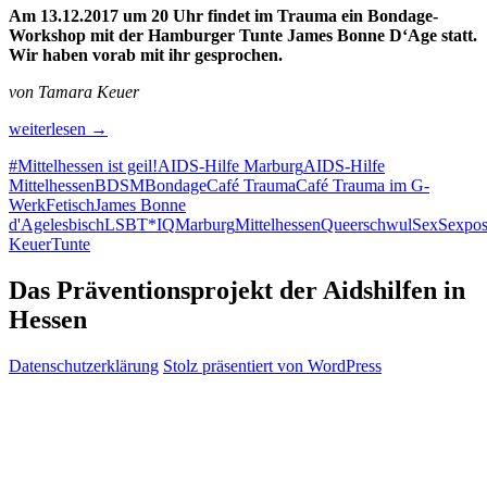
Am 13.12.2017 um 20 Uhr findet im Trauma ein Bondage-
Workshop mit der Hamburger Tunte James Bonne D‘Age statt.
Wir haben vorab mit ihr gesprochen.
von Tamara Keuer
„In
weiterlesen
→
der
#Mittelhessen ist geil!
AIDS-Hilfe Marburg
AIDS-Hilfe
Realität
Mittelhessen
BDSM
Bondage
Café Trauma
Café Trauma im G-
ist
Werk
Fetisch
James Bonne
es
d'Age
lesbisch
LSBT*IQ
Marburg
Mittelhessen
Queer
schwul
Sex
Sexpos
doch
Keuer
Tunte
bitteschön
wesentlich
konsensueller“
Das Präventionsprojekt der Aidshilfen in
Hessen
Datenschutzerklärung
Stolz präsentiert von WordPress