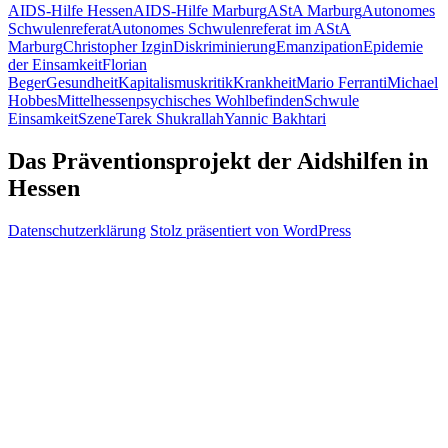
AIDS-Hilfe Hessen
AIDS-Hilfe Marburg
AStA Marburg
Autonomes
Schwulenreferat
Autonomes Schwulenreferat im AStA
Marburg
Christopher Izgin
Diskriminierung
Emanzipation
Epidemie
der Einsamkeit
Florian
Beger
Gesundheit
Kapitalismuskritik
Krankheit
Mario Ferranti
Michael
Hobbes
Mittelhessen
psychisches Wohlbefinden
Schwule
Einsamkeit
Szene
Tarek Shukrallah
Yannic Bakhtari
Das Präventionsprojekt der Aidshilfen in
Hessen
Datenschutzerklärung
Stolz präsentiert von WordPress