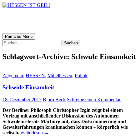
HESSEN IST GEIL!
Suchen
Zum
Primäres Menü
Inhalt
Suchen
springen
nach:
Schlagwort-Archive: Schwule Einsamkeit
Allgemein
,
HESSEN
,
Mittelhessen
,
Politik
Schwule Einsamkeit
18. Dezember 2017
Björn Beck
Schreibe einen Kommentar
Der Berliner Philosoph Christopher Izgin zeigt bei einem
Vortrag mit anschließender Diskussion des Autonomen
Schwulenreferats Marburg auf, dass Diskriminierung und
Gewalterfahrungen krankmachen können – körperlich wie
Schwule
seelisch.
weiterlesen
→
Einsamkeit