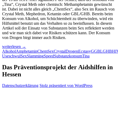
„Tina“, Crystal Meth oder chemisch: Methamphetamin gewünscht
ist. Dabei ist nicht alles gleich „ChemSex“, also Sex im Rausch von
Crystal Meth, Mephedron, Ketamin oder GBL/GHB. Bereits beim
Konsum von Alkohol, um Schüchternheit zu überwinden, wird ein
Hilfsmittel benutzt um das Verhalten so zu beeinflussen. In diesem
Artikel soll der Einsatz von Substanzen beim Sex reflektiert werden
und wie man sich dabei vor Risiken schützen kann. Der Konsum
von Drogen birgt immer auch Risiken.
„Lust
weiterlesen
→
im
Alkohol
Amphetamin
ChemSex
Crystal
Drogen
Ecstasy
G
GBL
GHB
HI
Rausch“
Use
schwul
Sex
Slamming
Speed
Substanzkonsum
Tina
oder
„ChemSex“?
Das Präventionsprojekt der Aidshilfen in
Wie
Hessen
kann
man
sich
Datenschutzerklärung
Stolz präsentiert von WordPress
schützen?