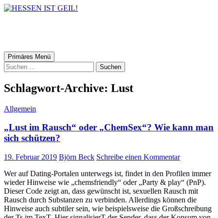
HESSEN IST GEIL!
Suchen
Zum
Primäres Menü
Inhalt
Suchen
springen
nach:
Schlagwort-Archive: Lust
Allgemein
„Lust im Rausch“ oder „ChemSex“? Wie kann man
sich schützen?
19. Februar 2019
Björn Beck
Schreibe einen Kommentar
Wer auf Dating-Portalen unterwegs ist, findet in den Profilen immer
wieder Hinweise wie „chemsfriendly“ oder „Party & play“ (PnP).
Dieser Code zeigt an, dass gewünscht ist, sexuellen Rausch mit
Rausch durch Substanzen zu verbinden. Allerdings können die
Hinweise auch subtiler sein, wie beispielsweise die Großschreibung
der Ts im TexT. Hier signalisierT der Sender, dass der Konsum von