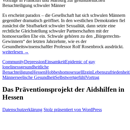
Vorträge in Frankfurt und Marburg zur gesundheitlichen
Benachteiligung schwuler Männer
Es erscheint paradox – die Gesellschaft hat sich schwulen Männern
gegenüber dramatisch geöffnet. In den westlichen Demokratien fiel
zunächst die Strafbarkeit schwuler Sexualität, dann setzte eine
rechtliche Gleichstellung schwuler Partnerschaften mit der
homosexuellen Ehe ein. Schwule gehören zu den „Bürgerrechts-
Gewinnern“ der letzten Jahrzehnte, wie es der
Epi
Gesundheitswissenschaftler Professor Rolf Rosenbrock ausdrückt.
der
weiterlesen
→
Ein
Community
Depression
Einsamkeit
Epidemic of gay
loneliness
gesundheitliche
Benachteiligung
Hessen
Hobbes
homosexuell
Izgin
Lebenszufriedenheit
Männer
seelische Gesundheit
Selbstwertgefühl
Vortrag
Das Präventionsprojekt der Aidshilfen in
Hessen
Datenschutzerklärung
Stolz präsentiert von WordPress