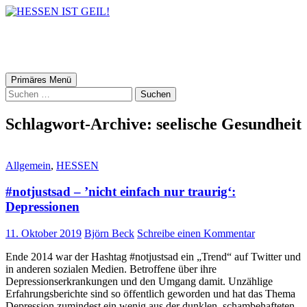
HESSEN IST GEIL!
Suchen
Zum
Primäres Menü
Inhalt
Suchen
springen
nach:
Schlagwort-Archive: seelische Gesundheit
Allgemein
,
HESSEN
#notjustsad – ’nicht einfach nur traurig‘:
Depressionen
11. Oktober 2019
Björn Beck
Schreibe einen Kommentar
Ende 2014 war der Hashtag #notjustsad ein „Trend“ auf Twitter und
in anderen sozialen Medien. Betroffene über ihre
Depressionserkrankungen und den Umgang damit. Unzählige
Erfahrungsberichte sind so öffentlich geworden und hat das Thema
Depression zumindest ein wenig aus der dunklen, schambehafteten