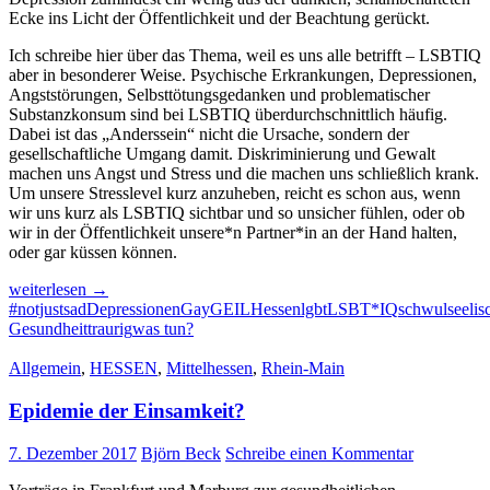
Ecke ins Licht der Öffentlichkeit und der Beachtung gerückt.
Ich schreibe hier über das Thema, weil es uns alle betrifft – LSBTIQ
aber in besonderer Weise. Psychische Erkrankungen, Depressionen,
Angststörungen, Selbsttötungsgedanken und problematischer
Substanzkonsum sind bei LSBTIQ überdurchschnittlich häufig.
Dabei ist das „Anderssein“ nicht die Ursache, sondern der
gesellschaftliche Umgang damit. Diskriminierung und Gewalt
machen uns Angst und Stress und die machen uns schließlich krank.
Um unsere Stresslevel kurz anzuheben, reicht es schon aus, wenn
wir uns kurz als LSBTIQ sichtbar und so unsicher fühlen, oder ob
wir in der Öffentlichkeit unsere*n Partner*in an der Hand halten,
oder gar küssen können.
#notjustsad
weiterlesen
→
–
#notjustsad
Depressionen
Gay
GEIL
Hessen
lgbt
LSBT*IQ
schwul
seelis
’nicht
Gesundheit
traurig
was tun?
einfach
nur
Allgemein
,
HESSEN
,
Mittelhessen
,
Rhein-Main
traurig‘:
Depressionen
Epidemie der Einsamkeit?
7. Dezember 2017
Björn Beck
Schreibe einen Kommentar