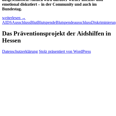
emotional diskutiert – in der Community und auch im
Bundestag.
Der
weiterlesen
→
Blutspendeausschluss
AIDS
Ausschluss
Blut
Blutspende
Blutspendeausschluss
Diskriminieru
schwuler
Männer
Das Präventionsprojekt der Aidshilfen in
ist
Hessen
falsch
–
die
Datenschutzerklärung
Stolz präsentiert von WordPress
aktuelle
Kritik
daran
jedoch
auch