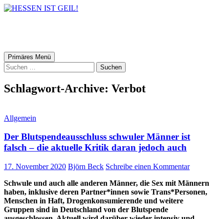
HESSEN IST GEIL!
Suchen
Zum
Primäres Menü
Inhalt
Suchen
springen
nach:
Schlagwort-Archive: Verbot
Allgemein
Der Blutspendeausschluss schwuler Männer ist
falsch – die aktuelle Kritik daran jedoch auch
17. November 2020
Björn Beck
Schreibe einen Kommentar
Schwule und auch alle anderen Männer, die Sex mit Männern
haben, inklusive deren Partner*innen sowie Trans*Personen,
Menschen in Haft, Drogenkonsumierende und weitere
Gruppen sind in Deutschland von der Blutspende
ausgeschlossen. Aktuell wird darüber wieder intensiv und