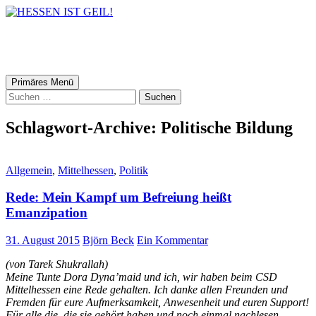
HESSEN IST GEIL!
Suchen
Zum
Primäres Menü
Inhalt
Suchen
springen
nach:
Schlagwort-Archive: Politische Bildung
Allgemein
,
Mittelhessen
,
Politik
Rede: Mein Kampf um Befreiung heißt
Emanzipation
31. August 2015
Björn Beck
Ein Kommentar
(von Tarek Shukrallah)
Meine Tunte Dora Dyna’maid und ich, wir haben beim CSD
Mittelhessen eine Rede gehalten. Ich danke allen Freunden und
Fremden für eure Aufmerksamkeit, Anwesenheit und euren Support!
Für alle die, die sie gehört haben und noch einmal nachlesen