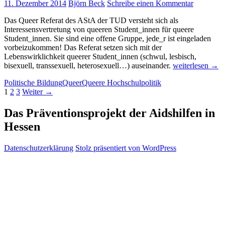
11. Dezember 2014
Björn Beck
Schreibe einen Kommentar
Das Queer Referat des AStA der TUD versteht sich als
Interessensvertretung von queeren Student_innen für queere
Student_innen. Sie sind eine offene Gruppe, jede_r ist eingeladen
vorbeizukommen! Das Referat setzen sich mit der
Lebenswirklichkeit queerer Student_innen (schwul, lesbisch,
Queer
bisexuell, transsexuell, heterosexuell…) auseinander.
weiterlesen
→
Referat
Politische Bildung
Queer
Queere Hochschulpolitik
AStA
Beitragsnavigation
1
2
3
Weiter →
TU
Darmstadt
Das Präventionsprojekt der Aidshilfen in
Hessen
Datenschutzerklärung
Stolz präsentiert von WordPress