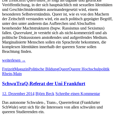
Die Zeitschrift
Queerulant_in
folgt als digitale und gedruckte
Veröffentlichung, in der sich hauptsächlich mit sexuellen Identitäten
und Geschlechtsidentitäten auseinandergesetzt wird, einem
besonderen Selbstverständnis. Queer ist, wie es von den Machern
der Zeitschrift verstanden wird, ein auch politisch geprägter Begriff,
unter den unter anderem das Aufbrechen und Abschaffen
bestehender Machtstrukturen (bspw. Rassismus und Sexismus)
fallen.
Queerulant_in
versteht sich als nicht-kommerziell und als
politische Diskussionen anstoßendes und aufgreifendes Medium.
Marginalisierte Menschen sollen ein Sprachrohr bekommen, die
komplexen Identitäten innerhalb der queeren Szene sollen
Beachtung finden.
Queerulant_in
weiterlesen
→
Freizeit
Magazin
Politische Bildung
Queer
Queere Hochschulpolitik
Rhein-Main
SchwuTraQ-Referat der Uni Frankfurt
12. Dezember 2014
Björn Beck
Schreibe einen Kommentar
Das autonome Schwulen-, Trans-, Queerreferat (Frankfurter
SchWule) setzt sich für die Interessen von allen schwulen und
queeren Studierenden ein.