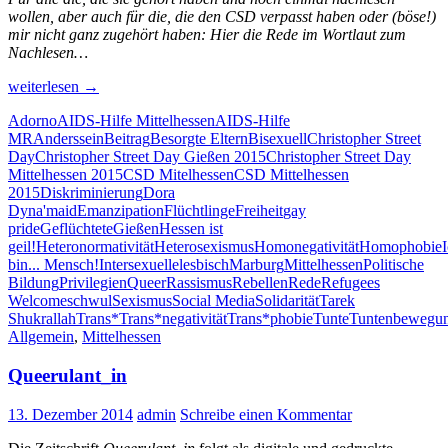
wollen, aber auch für die, die den CSD verpasst haben oder (böse!)
mir nicht ganz zugehört haben: Hier die Rede im Wortlaut zum
Nachlesen…
Rede:
weiterlesen
→
Mein
Adorno
AIDS-Hilfe Mittelhessen
AIDS-Hilfe
Kampf
MR
Anderssein
Beitrag
Besorgte Eltern
Bisexuell
Christopher Street
um
Day
Christopher Street Day Gießen 2015
Christopher Street Day
Befreiung
Mittelhessen 2015
CSD Mitelhessen
CSD Mittelhessen
heißt
2015
Diskriminierung
Dora
Emanzipation
Dyna'maid
Emanzipation
Flüchtlinge
Freiheit
gay
pride
Geflüchtete
Gießen
Hessen ist
geil!
Heteronormativität
Heterosexismus
Homonegativität
Homophobie
bin... Mensch!
Intersexuelle
lesbisch
Marburg
Mittelhessen
Politische
Bildung
Privilegien
Queer
Rassismus
Rebellen
Rede
Refugees
Welcome
schwul
Sexismus
Social Media
Solidarität
Tarek
Shukrallah
Trans*
Trans*negativität
Trans*phobie
Tunte
Tuntenbewegu
Allgemein
,
Mittelhessen
Queerulant_in
13. Dezember 2014
admin
Schreibe einen Kommentar