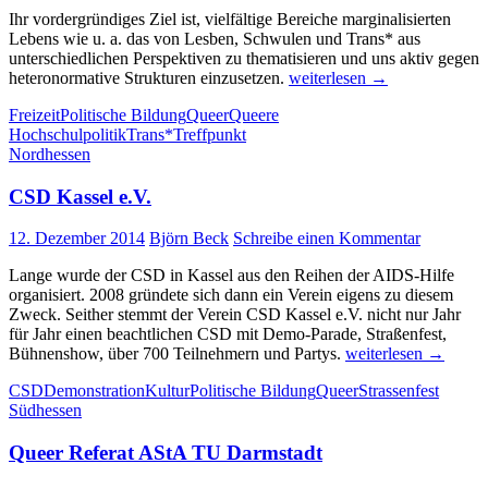
Ihr vordergründiges Ziel ist, vielfältige Bereiche marginalisierten
Lebens wie u. a. das von Lesben, Schwulen und Trans* aus
unterschiedlichen Perspektiven zu thematisieren und uns aktiv gegen
SchwuTraQ-
heteronormative Strukturen einzusetzen.
weiterlesen
→
Referat
Freizeit
Politische Bildung
Queer
Queere
der
Hochschulpolitik
Trans*
Treffpunkt
Uni
Nordhessen
Frankfurt
CSD Kassel e.V.
12. Dezember 2014
Björn Beck
Schreibe einen Kommentar
Lange wurde der CSD in Kassel aus den Reihen der AIDS-Hilfe
organisiert. 2008 gründete sich dann ein Verein eigens zu diesem
Zweck. Seither stemmt der Verein CSD Kassel e.V. nicht nur Jahr
für Jahr einen beachtlichen CSD mit Demo-Parade, Straßenfest,
CSD
Bühnenshow, über 700 Teilnehmern und Partys.
weiterlesen
→
Kassel
CSD
Demonstration
Kultur
Politische Bildung
Queer
Strassenfest
e.V.
Südhessen
Queer Referat AStA TU Darmstadt