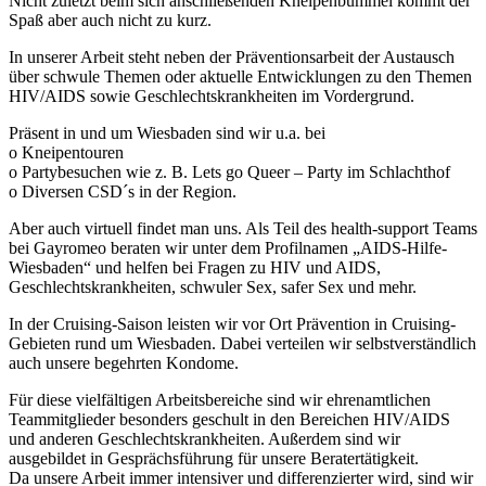
Nicht zuletzt beim sich anschließenden Kneipenbummel kommt der
Spaß aber auch nicht zu kurz.
In unserer Arbeit steht neben der Präventionsarbeit der Austausch
über schwule Themen oder aktuelle Entwicklungen zu den Themen
HIV/AIDS sowie Geschlechtskrankheiten im Vordergrund.
Präsent in und um Wiesbaden sind wir u.a. bei
o Kneipentouren
o Partybesuchen wie z. B. Lets go Queer – Party im Schlachthof
o Diversen CSD´s in der Region.
Aber auch virtuell findet man uns. Als Teil des health-support Teams
bei Gayromeo beraten wir unter dem Profilnamen „AIDS-Hilfe-
Wiesbaden“ und helfen bei Fragen zu HIV und AIDS,
Geschlechtskrankheiten, schwuler Sex, safer Sex und mehr.
In der Cruising-Saison leisten wir vor Ort Prävention in Cruising-
Gebieten rund um Wiesbaden. Dabei verteilen wir selbstverständlich
auch unsere begehrten Kondome.
Für diese vielfältigen Arbeitsbereiche sind wir ehrenamtlichen
Teammitglieder besonders geschult in den Bereichen HIV/AIDS
und anderen Geschlechtskrankheiten. Außerdem sind wir
ausgebildet in Gesprächsführung für unsere Beratertätigkeit.
Da unsere Arbeit immer intensiver und differenzierter wird, sind wir