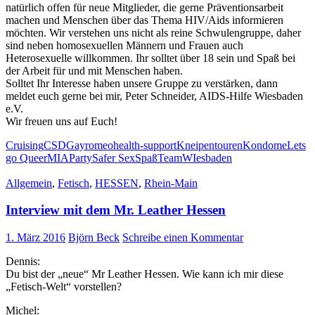
natürlich offen für neue Mitglieder, die gerne Präventionsarbeit
machen und Menschen über das Thema HIV/Aids informieren
möchten. Wir verstehen uns nicht als reine Schwulengruppe, daher
sind neben homosexuellen Männern und Frauen auch
Heterosexuelle willkommen. Ihr solltet über 18 sein und Spaß bei
der Arbeit für und mit Menschen haben.
Solltet Ihr Interesse haben unsere Gruppe zu verstärken, dann
meldet euch gerne bei mir, Peter Schneider, AIDS-Hilfe Wiesbaden
e.V.
Wir freuen uns auf Euch!
Cruising
CSD
Gayromeo
health-support
Kneipentouren
Kondome
Lets
go Queer
MIA
Party
Safer Sex
Spaß
Team
WIesbaden
Allgemein
,
Fetisch
,
HESSEN
,
Rhein-Main
Interview mit dem Mr. Leather Hessen
1. März 2016
Björn Beck
Schreibe einen Kommentar
Dennis:
Du bist der „neue“ Mr Leather Hessen. Wie kann ich mir diese
„Fetisch-Welt“ vorstellen?
Michel: