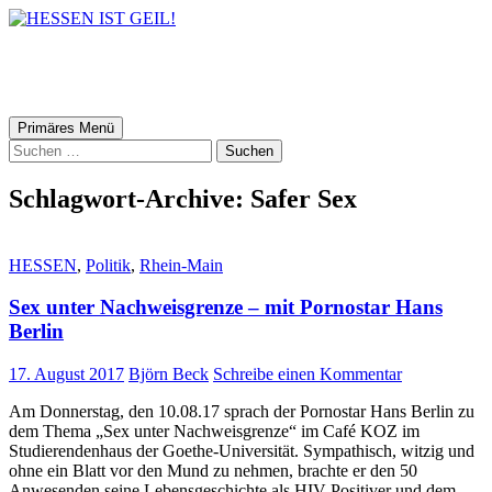
HESSEN IST GEIL!
Suchen
Zum
Primäres Menü
Inhalt
Suchen
springen
nach:
Schlagwort-Archive: Safer Sex
HESSEN
,
Politik
,
Rhein-Main
Sex unter Nachweisgrenze – mit Pornostar Hans
Berlin
17. August 2017
Björn Beck
Schreibe einen Kommentar
Am Donnerstag, den 10.08.17 sprach der Pornostar Hans Berlin zu
dem Thema „Sex unter Nachweisgrenze“ im Café KOZ im
Studierendenhaus der Goethe-Universität. Sympathisch, witzig und
ohne ein Blatt vor den Mund zu nehmen, brachte er den 50
Anwesenden seine Lebensgeschichte als HIV-Positiver und dem