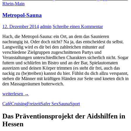
Rhein-Main
lustvolle
Alternative
Metropol-Sauna
12. Dezember 2014
admin
Schreibe einen Kommentar
Hach, die Metropol-Sauna: ein Ort, an dem das Saunieren
nachrangig ist. Oder doch nicht? Na ja, das entscheidest du selbst.
Langweilig wird es dir bei den zahlreichen mitunter auf
verschiedene Zielgruppen zugeschnittenen Partys und
Veranstaltungen unterschiedlichen Charakters sicherlich nicht. Sogar
futtern und schlürfen im Bistro und an der Bar, Spielautomaten
ausreizen und deinen Körper trimmen (es steht dir frei, auch das
nackig zu (be)treiben) kannst du hier. Fühlst du dich allzu verspannt,
stehen dir Männer mit kräftigen Händen zur Seite und kneten dich in
den Massageräumen butterweich.
Metropol-
weiterlesen
→
Sauna
Café
Cruising
Freizeit
Safer Sex
Sauna
Sport
Das Präventionsprojekt der Aidshilfen in
Hessen