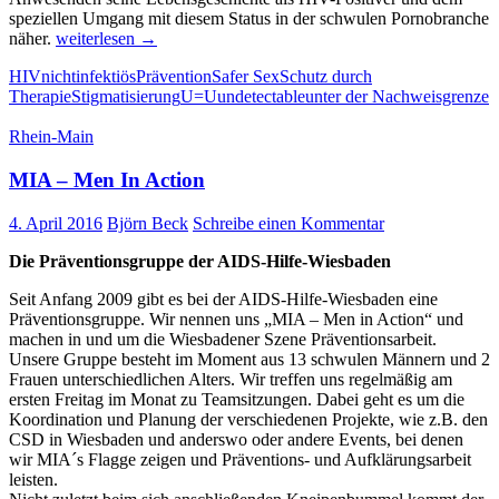
speziellen Umgang mit diesem Status in der schwulen Pornobranche
Sex
näher.
weiterlesen
→
unter
HIV
nichtinfektiös
Prävention
Safer Sex
Schutz durch
Nachweisgrenze
Therapie
Stigmatisierung
U=U
undetectable
unter der Nachweisgrenze
–
mit
Rhein-Main
Pornostar
Hans
MIA – Men In Action
Berlin
4. April 2016
Björn Beck
Schreibe einen Kommentar
Die Präventionsgruppe der AIDS-Hilfe-Wiesbaden
Seit Anfang 2009 gibt es bei der AIDS-Hilfe-Wiesbaden eine
Präventionsgruppe. Wir nennen uns „MIA – Men in Action“ und
machen in und um die Wiesbadener Szene Präventionsarbeit.
Unsere Gruppe besteht im Moment aus 13 schwulen Männern und 2
Frauen unterschiedlichen Alters. Wir treffen uns regelmäßig am
ersten Freitag im Monat zu Teamsitzungen. Dabei geht es um die
Koordination und Planung der verschiedenen Projekte, wie z.B. den
CSD in Wiesbaden und anderswo oder andere Events, bei denen
wir MIA´s Flagge zeigen und Präventions- und Aufklärungsarbeit
leisten.