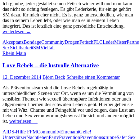
Ich glaube, jeder gestaltet seinen Fetisch wie er will und man kann
das nicht so richtig festlegen. Es gibt Lederkerle, für einige gehört
SM dazu, für mich eher nicht. Es ist ganz unterschiedlich, wie man
das in seinem Leben lebt, oder wie man es in seinem Leben
Intervi
integriert. Das ist letztlich eine ganz persönliche Entscheidung.
mit
weiterlesen
→
dem
Akzeptanz
Bondage
Community
Drogen
Fetisch
FLC
Leder
Mister
Partne
Mr.
Sex
Sichtbarkeit
SM
Vielfalt
Leathe
Rhein-Main
Hessen
Love Rebels – die lustvolle Alternative
12. Dezember 2014
Björn Beck
Schreibe einen Kommentar
Als Präventionsteam sind die Love Rebels regelmäßig in
unterschiedlichen Szenen vor Ort, wenn es um die Vermittlung von
sensiblen Themen wie sexuell übertragbare Infektionen oder auch
allgemeinen Themen des schwulen Lebens geht. Hierbei gehen sie
mit viel Witz, Charme und Feingefühl vor und zeigen, dass Lust am
Leben und Sex verantwortungsbewusst für sich und andere möglich
Love
ist.
weiterlesen
→
Rebels
AIDS-Hilfe FFM
Community
Ehrenamt
Geile!
–
Unterstützer
Nachtleben
Party
Prävention
Präventionsgruppe
Safer Sex
die